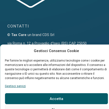
CONTATTI
©
Tax Care
un brand CDS Srl
via Roma n. 12 a Provaglio d’Iseo (BS) CAP 25050
P.Iva 03636850988 • Tel 030.5577197 mail:
info@taxcare.it
Gestisci Consenso Cookie
Per fornire le migliori esperienze, utilizziamo tecnologie come i cookie per
memorizzare e/o accedere alle informazioni del dispositivo. Il consenso a
queste tecnologie ci permetterà di elaborare dati come il comportamento di
FOLLOW US
navigazione o ID unici su questo sito. Non acconsentire o ritirare il
consenso può influire negativamente su alcune caratteristiche e funzioni.
Gestisci servizi
Accetta
©CDS srl - P.IVA 03636850988