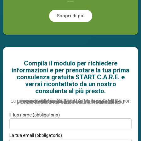
Scarica il nostro Company Profile
Scopri di più
Compila il modulo per richiedere
informazioni e per prenotare la tua prima
consulenza gratuita START C.A.R.E. e
verrai ricontattato da un nostro
consulente al più presto.
La prima consulenza START C.A.R.E. ti permetterà non solo di conoscere il nostro Metodo C.A.R.E.
ma anche di fare un check up della tua attuale posizione fiscale e scoprire come cominciare ad ottimizzare il tuo carico fiscale fin da subito.
Il tuo nome (obbligatorio)
La tua email (obbligatorio)