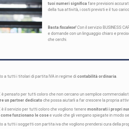
tuoi numeri significa
fare previsioni accura
della tua attività, i costi previsti e il tuo caric
Basta
fiscalese!
C
on il servizio BUSINESS CAR
e domande con un linguaggio chiaro e preciso 
che cerchi.
lto a tutti i titolari di partita IVA in regime di
contabilità ordinaria
.
 pensato per tutti coloro che non cercano un semplice commercialist
re un partner dedicato
che possa aiutarli a far crescere la propria attiv
il servizio per tutti coloro che vogliono tenere
monitorati i propri n
 come funzionano le cose
e vuole che gli vengano spiegate in modo se
olto a tutti i soggetti con partita iva che vogliono prendersi cura della pro