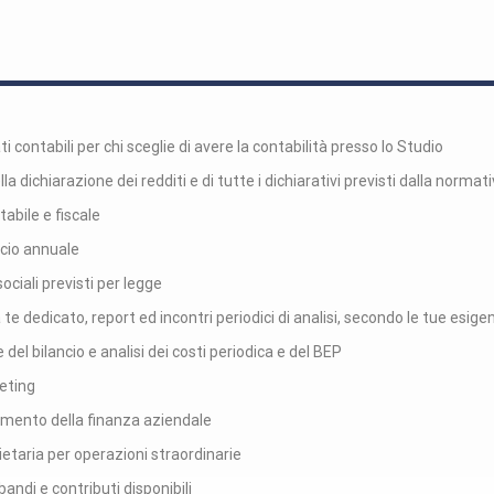
i contabili per chi sceglie di avere la contabilità presso lo Studio
a dichiarazione dei redditi e di tutte i dichiarativi previsti dalla normati
abile e fiscale
cio annuale
sociali previsti per legge
te dedicato, report ed incontri periodici di analisi, secondo le tue esige
 del bilancio e analisi dei costi periodica e del BEP
geting
damento della finanza aziendale
etaria per operazioni straordinarie
bandi e contributi disponibili