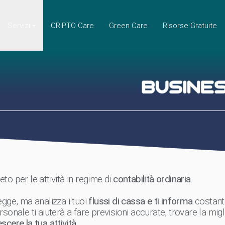
Servizi
CRIPTO Care
Green Care
Risorse Gratuite
o per le attività in regime di
contabilità ordinaria
.
gge, ma analizza i tuoi
flussi di cassa e ti informa
costante
rsonale ti aiuterà a fare previsioni accurate, trovare la mig
scere la tua attività.