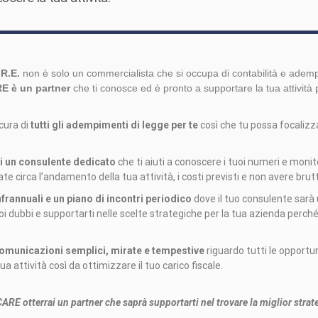
R.E.
non è solo un commercialista che si occupa di contabilità e ademp
 è un partner
che ti conosce ed è pronto a supportare la tua attività p
cura di
tutti gli adempimenti di legge per te
così che tu possa focalizz
i un consulente dedicato
che ti aiuti a conoscere i tuoi numeri e monito
ate circa l’andamento della tua attività, i costi previsti e non avere bru
infrannuali e un piano di incontri periodico
dove il tuo consulente sarà
oi dubbi e supportarti nelle scelte strategiche per la tua azienda perch
omunicazioni semplici,
mirate e tempestive
riguardo tutti le opportun
a attività così da ottimizzare il tuo carico fiscale.
E otterrai un partner che saprà supportarti nel trovare la miglior strategi