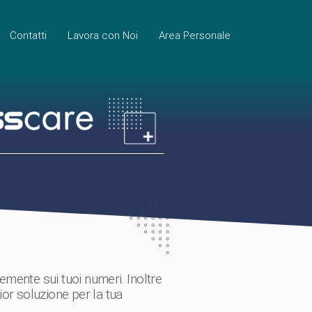
Contatti
Lavora con Noi
Area Personale
mente sui tuoi numeri. Inoltre
lior soluzione per la tua