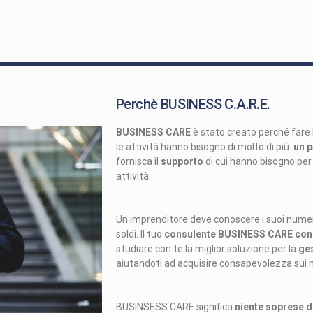
Perchè BUSINESS C.A.R.E.
BUSINESS CARE
è stato creato perché fare l
le attività hanno bisogno di molto di più:
un p
fornisca il
supporto
di cui hanno bisogno per f
attività.
Un imprenditore deve conoscere i suoi numeri
soldi. Il tuo
consulente BUSINESS CARE
cono
studiare con te la miglior soluzione per la
ges
aiutandoti ad acquisire consapevolezza sui 
BUSINSESS CARE significa
niente soprese d