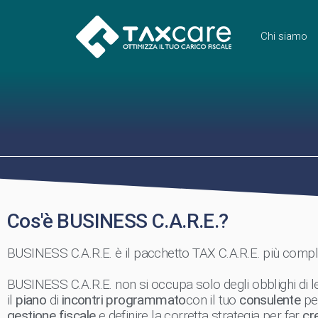
Chi siamo
Cos'è BUSINESS C.A.R.E.?
BUSINESS C.A.R.E. è il pacchetto TAX C.A.R.E. più complet
BUSINESS C.A.R.E. non si occupa solo degli obblighi di le
il
piano
di
incontri programmato
con il tuo
consulente
pe
gestione fiscale
e definire la corretta strategia per far
cre