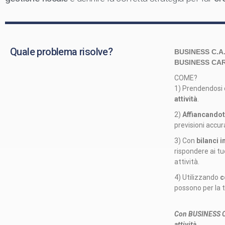
Quale problema risolve?
BUSINESS C.A.
BUSINESS CARE
COME?
1) Prendendosi 
attività
.
2)
Affiancandot
previsioni accur
3) Con
bilanci 
rispondere ai tu
attività.
4) Utilizzando
c
possono per la tu
Con BUSINESS CAR
attività.