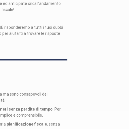
te ed anticipate circa l’andamento
o fiscale!
E risponderemo a tutti i tuoi dubbi
per aiutarti a trovare le risposte
a ma sono consapevoli dei
ità!
umeri senza perdite di tempo
. Per
mplice e comprensibile.
pria
pianificazione fiscale
, senza